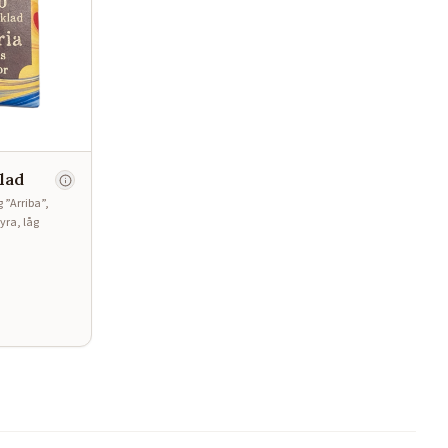
lad
 ”Arriba”,
yra, låg