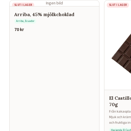
Ingen bild
SLUT I LAGER
SLUT I LAGER
Arriba, 45% mjölkchoklad
Arriba, Ecuador
70
kr
El Castil
70g
Från kakaoplan
Mjuk och kräm
och fruktiga in
Hacienda El Cast