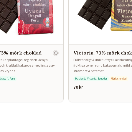
 73% mörk choklad
Victoria, 73% mörk chok
kakaoplantage i regionen Ucayali,
Fullständigt & unikt uttryck av blommig
och kraftfull kakaobas med inslag av
fruktiga toner, rund kakaosmak, mild s
r av krydda.
stramhet & bitterhet.
Uyacali, Peru
Hacienda Victoria, Ecuador
Mörk choklad
70
kr