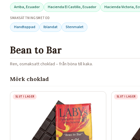
Arriba, Ecuador
Hacienda El Castillo, Ecuador
Hacienda Victoria, E
SMAKSÄTTNINGSMETOD
Handtoppad
Iblandat
Stenmalet
Bean to Bar
Ren, osmaksatt choklad – från böna till kaka.
Mörk choklad
SLUT I LAGER
SLUT I LAGER