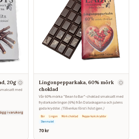
ad, 20g
Lingonpepparkaka, 60% mörk
choklad
 smaksatt med
Vår 60% mörka ”Bean to Bar”-choklad smaksatt med
frystorkade lingon (6%) från Dalaskogarna och julens
goda kryddor.
(Tillverkas först i höst igen.)
ägg i varukorg
Bär
Lingon
Mörk choklad
Pepparkakskryddor
Stenmalet
70
kr