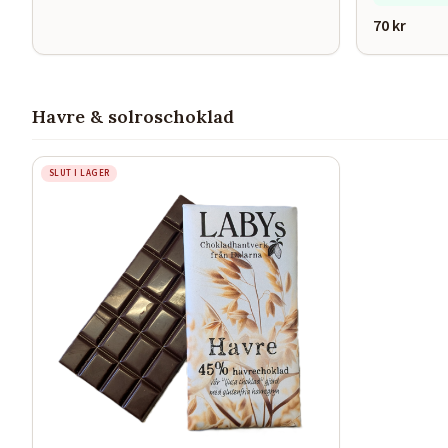
70
kr
Havre & solroschoklad
SLUT I LAGER