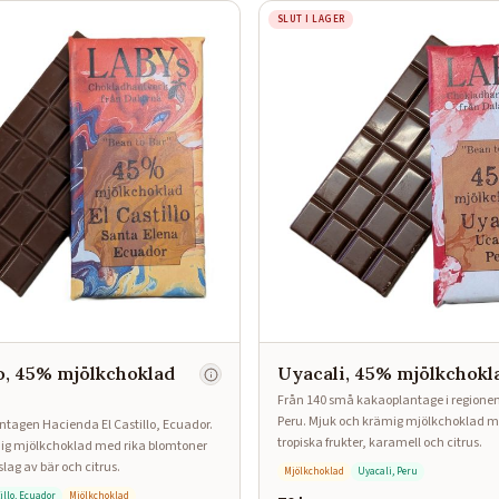
SLUT I LAGER
lo, 45% mjölkchoklad
Uyacali, 45% mjölkchokl
Från 140 små kakaoplantage i regionen
Peru. Mjuk och krämig mjölkchoklad m
tagen Hacienda El Castillo, Ecuador.
tropiska frukter, karamell och citrus.
ig mjölkchoklad med rika blomtoner
slag av bär och citrus.
Mjölkchoklad
Uyacali, Peru
illo, Ecuador
Mjölkchoklad