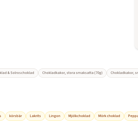
lad & Solroschoklad
Chokladkakor, stora smaksatta (70g)
Chokladkakor, s
s
körsbär
Lakrits
Lingon
Mjölkchoklad
Mörk choklad
Peppa