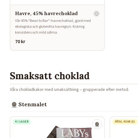
Havre, 45% havrechoklad
Vår 45% "Bean to Bar"-havrechoklad, gjord med
ekologiska och glutenfria havregryn. Krämig
konsistens och mild sötma.
70
kr
Smaksatt choklad
Våra chokladkakor med smaksättning – grupperade efter metod.
Stenmalet
4 I LAGER
FÅTAL KVAR (3)