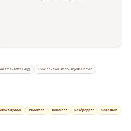
må smaksatta (20g)
Chokladkakor; mörk, mjölk & havre
rkakskryddor
Plommon
Rabarber
Rosépeppar
Solrosfrön