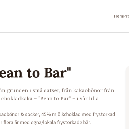
ebbshop-lösning – allt är inte helt klart ännu, men vi fixar det unde
Hem
Pr
ean to Bar"
rån grunden i små satser, från kakaobönor från
chokladkaka – ”Bean to Bar” – i vår lilla
akaobönor & socker, 45% mjölkchoklad med frystorkad
r flera är med egna/lokala frystorkade bär.